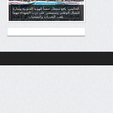
الحالمي: يافع ستظل حصناً للهوية الجنوبية ومنارة
للنضال الوطني وسنمضي على درب الشهداء مهما
بلغت التحديات والتضحيات