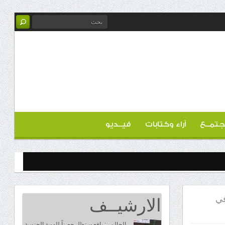
تمــع
آراء وكتابات
فيــديو
الارشيــف
في
الحالمي: يافع ستظل حصناً للهوية الجنوبية