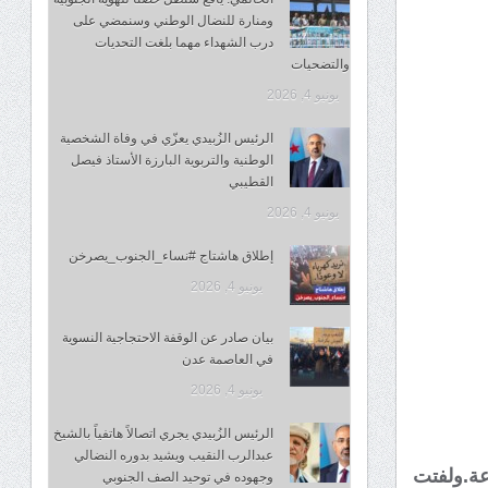
ومنارة للنضال الوطني وسنمضي على
درب الشهداء مهما بلغت التحديات
والتضحيات
يونيو 4, 2026
الرئيس الزُبيدي يعزّي في وفاة الشخصية
الوطنية والتربوية البارزة الأستاذ فيصل
القطيبي
يونيو 4, 2026
إطلاق هاشتاج #نساء_الجنوب_يصرخن
يونيو 4, 2026
بيان صادر عن الوقفة الاحتجاجية النسوية
في العاصمة عدن
يونيو 4, 2026
الرئيس الزُبيدي يجري اتصالاً هاتفياً بالشيخ
عبدالرب النقيب ويشيد بدوره النضالي
عة.ولفتت
وجهوده في توحيد الصف الجنوبي