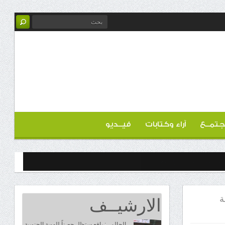
تمــع
آراء وكتابات
فيــديو
الارشيــف
ة
الحالمي: يافع ستظل حصناً للهوية الجنوبية