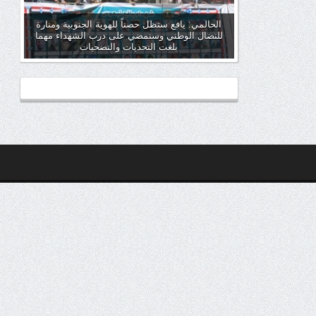
الحالمي: يافع ستظل حصناً للهوية الجنوبية ومنارة
للنضال الوطني وسنمضي على درب الشهداء مهما
بلغت التحديات والتضحيات