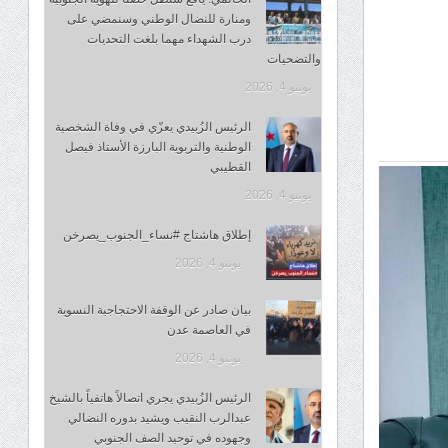
ومنارة للنضال الوطني وسنمضي على
درب الشهداء مهما بلغت التحديات
والتضحيات
يونيو 4, 2026
الرئيس الزُبيدي يعزّي في وفاة الشخصية
الوطنية والتربوية البارزة الأستاذ فيصل
القطيبي
يونيو 4, 2026
إطلاق هاشتاج #نساء_الجنوب_يصرخن
يونيو 4, 2026
بيان صادر عن الوقفة الاحتجاجية النسوية
في العاصمة عدن
يونيو 4, 2026
الرئيس الزُبيدي يجري اتصالاً هاتفياً بالشيخ
عبدالرب النقيب ويشيد بدوره النضالي
وجهوده في توحيد الصف الجنوبي