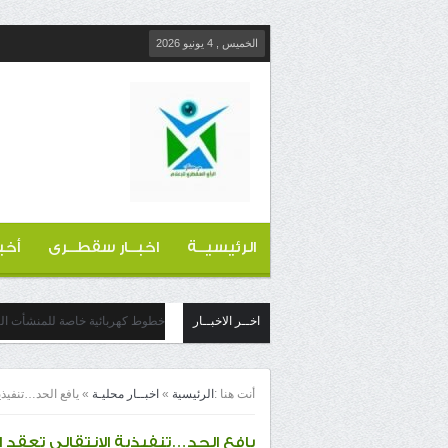
الخميس , 4 يونيو 2026
الرئيسيــة
اخبــار سقطــرى
أخب
اخــر الاخبــار
خطوط كهربائية خاصة للمنشأت التج
أنت هنا :
الرئيسية
»
اخبــار محليـة
»
يافع الحد…تنفيذي
يافع الحد…تنفيذية الانتقالي تعقد 