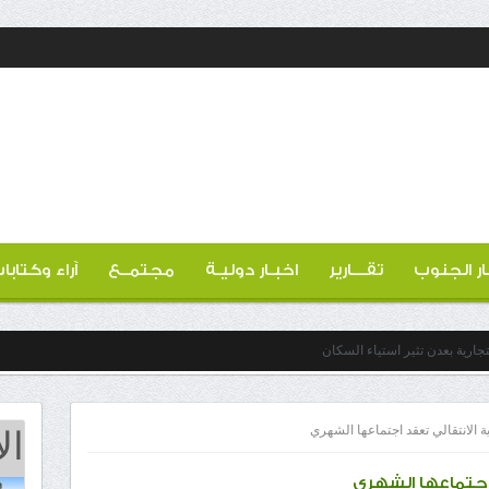
ار الجنوب
تقـــارير
اخبـار دوليـة
مجتمــع
آراء وكتابا
ارية بعدن تثير استياء السكان
ال
ة الانتقالي تعقد اجتماعها الشهري
اجتماعها الشهري