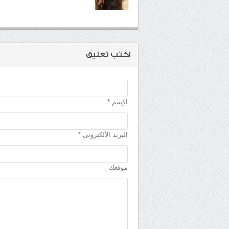
اكتب تعليق
الإسم *
البريد الألكترونى *
موقعك