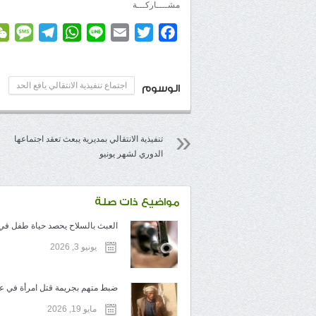
مشــــاركـــة
age
elegram
WhatsApp
Line
Email
Twitter
Facebook
اجتماع تنفيذية الانتقالي يافع الحد
الوسوم
تنفيذية الانتقالي بمديرية يبعث تعقد اجتماعها
الدوري لشهر يونيو
مواضيع ذات صلة
العبث بالسلاح يحصد حياة طفل في ت
يونيو 3, 2026
ضبط متهم بجريمة قتل امرأة في عم
مايو 19, 2026