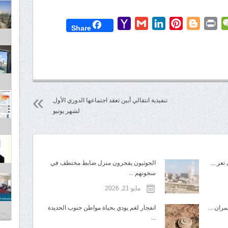
Yahoo
Gmail
LinkedIn
Pinterest
Blogger
Print
WeChat
Mess
T
Share
Mail
تنفيذية انتقالي أبين تعقد اجتماعها الدوري الأول
لشهر يونيو
عز ...
الحوثيون يفجرون منزل ضابط مختطف في
سجونهم ...
مايو 21, 2026
ران ...
انفجار لغم يودي بحياة مواطن جنوب الحديدة
يونيو 3
...