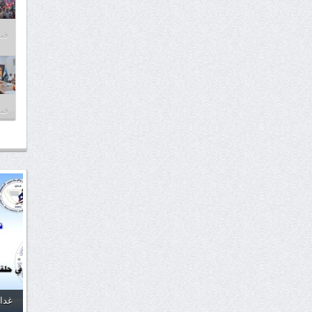
فبراير
فبراير
غدا.