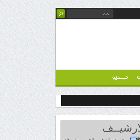
ت
فيــديو
ارشيــف
غدا.. نقابة الصحفيين الجنوبيين تنظم حلقة