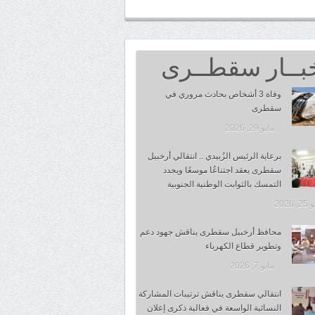
بــار سقطــرى
وفاة 3 أشخاص بحادث مروري في
سقطرى
مايو 29, 2026
برعاية الرئيس الزُبيدي .. انتقالي أرخبيل
سقطرى يعقد اجتناعُا موسعًا ويجدد
التمسك بالثوابت الوطنية الجنوبية
 2026
محافظ أرخبيل سقطرى يناقش جهود دعم
وتطوير قطاع الكهرباء
مايو 7, 2026
انتقالي سقطرى يناقش ترتيبات المشاركة
النسائية الواسعة في فعالية ذكرى إعلان