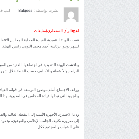
نشرت بواسطة :
Balqees
كتب في
لحج(الرأي السقطري)متابعات:
عقدت الهيئة التنفيذية للقيادة المحلية للمجلس الانتق
لشهر يونيو، برئاسة أحمد محمد التومي رئيس الهيئة.
وناقشت الهيئة التنفيذية في اجتماعها، العديد من الم
البرامج والأنشطة والتكاليف حسب الخطة خلال شهر م
ووقف الاجتماع، أمام موضوع التوسعة في قوائم القيادة
والجهود التي تبذلها قيادة المجلس في المديرية بهذا
ودعا الاجتماع، الأجهزة الأمنية إلى اليقظة العالية و
إلى ضرورة تكثيف الجانب الإعلامي والتوعوي، ودعوة
على الشباب والمجتمع ككل.