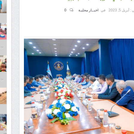
 :
أبريل 5, 2023
في
اخبــار محليـة
0
يونيو 8
يونيو 8