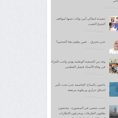
قالي
, 2026
تنفيذية انتقالي أبين تؤكد دعمها لمواقف
الشيخ النقيب
يونيو 8, 2026
عدن تحترق… فمن يطفئ هذا الجحيم؟
يونيو 8, 2026
وفد من الجمعية الوطنية يؤدي واجب العزاء
في وفاة الأستاذ فيصل القطيبي
يونيو 8, 2026
باحثون بالمناخ: العاصمة عدن تحت تأثير
اختناق حراري ورطوبة مرتفعة
يونيو 8, 2026
غضب شعبي في المنصورة.. محتجون
يغلقون الطرقات ويحرقون الإطارات