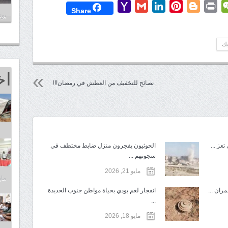
Yahoo
Gmail
LinkedIn
Pinterest
Blogger
Print
WeChat
Mess
T
Share
يونيو 8
Mail
يك
اخ
نصائح للتخفيف من العطش في رمضان!!!
عز ...
الحوثيون يفجرون منزل ضابط مختطف في
سجونهم ...
مايو 21, 2026
مايو 25,
ران ...
انفجار لغم يودي بحياة مواطن جنوب الحديدة
...
مايو 18, 2026