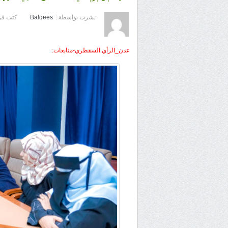
نشرت بواسطة :
Balqees
كتب في
عدن_الرأي السقطري-متابعات: