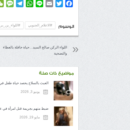
age
elegram
WhatsApp
Line
Email
Twitter
Facebook
#الاعلام_الجنوبي
#اللواء_بن_بر
الوسوم
اللواء الركن صالح السيد…حياة حافلة بالعطاء
والتضحية
مواضيع ذات صلة
العبث بالسلاح يحصد حياة طفل في ت
يونيو 3, 2026
ضبط متهم بجريمة قتل امرأة في عم
مايو 19, 2026