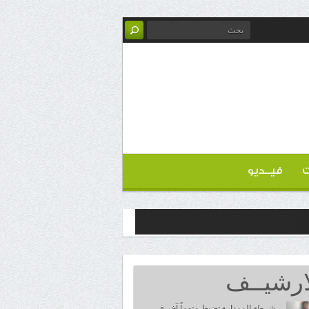
ت
فيــديو
ارشيــف
شرطة الممدارة تضبط متهماً آخر في