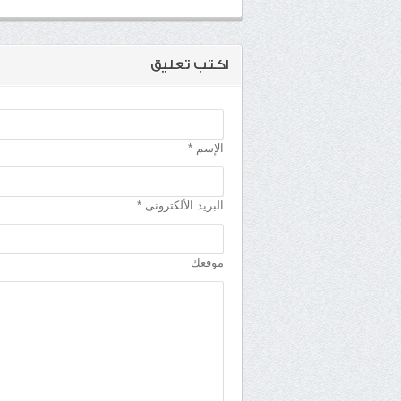
اكتب تعليق
الإسم *
البريد الألكترونى *
موقعك