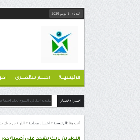
الثلاثاء , 9 يونيو 2026
الرئيسيــة
اخبــار سقطــرى
أخب
اخــر الاخبــار
تنفيذية انتقالي السوم تعقد اجتماع
أنت هنا :
الرئيسية
»
اخبــار محليـة
»
اللواء بن بريك ي
اللواء بن بريك يشدد على أهمية دور ا