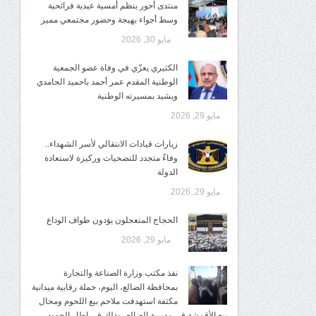
منتدى أحور ينظم أمسية عيدية فرائحية
وسط أجواء بهيجة وحضور مجتمعي مميز
مايو 30, 2026
الكثيري يعزّي في وفاة عضو الجمعية
الوطنية المقدم عمر أحمد باحميد الحامدي
ويشيد بمسيرته الوطنية
مايو 29, 2026
زيارات قيادات الانتقالي لأسر الشهداء..
وفاءٌ متجدد للتضحيات وركيزة لاستعادة
الدولة
مايو 29, 2026
الحجاج المتعجلون يؤدون طواف الوداع
مايو 29, 2026
نفذ مكتب وزارة الصناعة والتجارة
بمحافظة الضالع، اليوم، حملة رقابية ميدانية
مكثفة استهدفت ملاحم بيع اللحوم ومحال
بيع الأقمشة في مديرية الضالع، وذلك في إطار الجهود