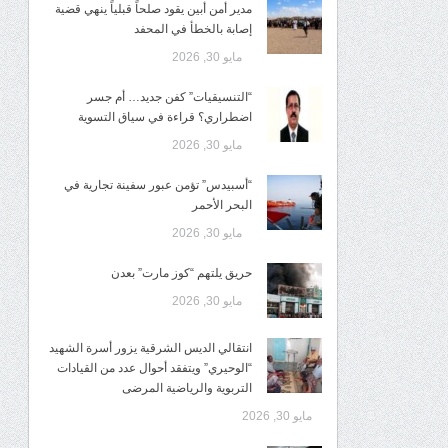
مدير أمن أبين يقود صلحاً قبلياً ينهي قضية
إصابة بالخطأ في المحفد
مايو 30, 2026
“التنسيقيات” كفن جديد… أم جسر
اضطراري؟ قراءة في سياق التسوية
مايو 30, 2026
“أسبيدس” تؤمن عبور سفينة تجارية في
البحر الأحمر
مايو 30, 2026
حريق يلتهم “كوز مارت” بعدن
مايو 30, 2026
انتقالي الديس الشرقية يزور أسرة الشهيد
“الوحيري” ويتفقد أحوال عدد من القيادات
التربوية والرياضية المرضى
مايو 30, 2026