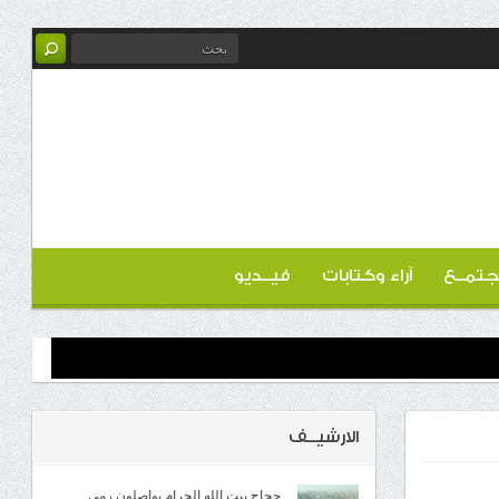
تمــع
آراء وكتابات
فيــديو
الارشيــف
حجاج بيت الله الحرام يواصلون رمي