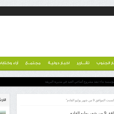
ار الجنوب
تقـــارير
اخبـار دوليـة
مجتمــع
آراء وكتابا
 مؤسسة نداء تنفذ مشروع أضاحي العيد في مديرية البريقة
الار
من شهر يوليو القادم"
و القادم