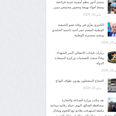
منتدى أحور ينظم أمسية عيدية فرائحية
وسط أجواء بهيجة وحضور مجتمعي مميز
مايو 30, 2026
الكثيري يعزّي في وفاة عضو الجمعية
الوطنية المقدم عمر أحمد باحميد الحامدي
ويشيد بمسيرته الوطنية
 2026
زيارات قيادات الانتقالي لأسر الشهداء..
وفاءٌ متجدد للتضحيات وركيزة لاستعادة
الدولة
 2026
الحجاج المتعجلون يؤدون طواف الوداع
مايو 29, 2026
نفذ مكتب وزارة الصناعة والتجارة
بمحافظة الضالع، اليوم، حملة رقابية ميدانية
مكثفة استهدفت ملاحم بيع اللحوم ومحال
لأقمشة في مديرية الضالع، وذلك في إطار الجهود