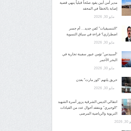
مدير أمن أبين يقود صلحاً قبلياً ينهي قضية
إصابة بالخطأ في المحفد
مايو 30, 2026
“التنسيقيات” كفن جديد… أم جسر
اضطراري؟ قراءة في سياق التسوية
مايو 30, 2026
“أسبيدس” تؤمن عبور سفينة تجارية في
البحر الأحمر
مايو 30, 2026
حريق يلتهم “كوز مارت” بعدن
مايو 30, 2026
انتقالي الديس الشرقية يزور أسرة الشهيد
“الوحيري” ويتفقد أحوال عدد من القيادات
التربوية والرياضية المرضى
 2026