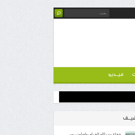
ت
فيــديو
شيــف
حجاج بيت الله الحرام يواصلون رمي